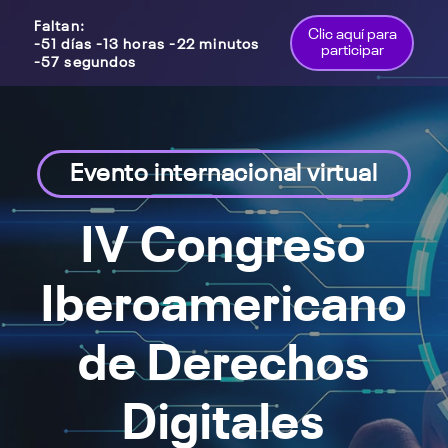
Faltan:
Clic aquí para
-51 días -13 horas -22 minutos
participar
-57 segundos
2026-
06-
18
08:00:00
Evento internacional virtual
IV Congreso
Iberoamericano
de Derechos
Digitales