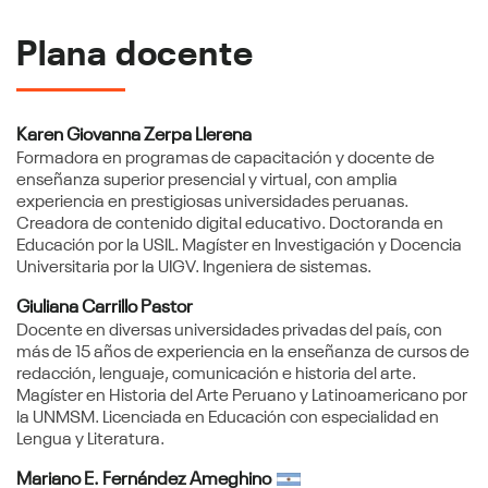
Plana docente
Karen Giovanna Zerpa Llerena
Autorizo a la Universidad Continental a utilizar
Formadora en programas de capacitación y docente de
mis datos personales para los fines mencionados
enseñanza superior presencial y virtual, con amplia
experiencia en prestigiosas universidades peruanas.
Creadora de contenido digital educativo. Doctoranda en
Educación por la USIL. Magíster en Investigación y Docencia
Universitaria por la UIGV. Ingeniera de sistemas.
Giuliana Carrillo Pastor
Docente en diversas universidades privadas del país, con
más de 15 años de experiencia en la enseñanza de cursos de
redacción, lenguaje, comunicación e historia del arte.
Magíster en Historia del Arte Peruano y Latinoamericano por
la UNMSM. Licenciada en Educación con especialidad en
Lengua y Literatura.
Mariano E. Fernández Ameghino