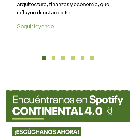
en
re
arquitectura, finanzas y economía, que
bo
influyen directamente...
Se
Seguir leyendo