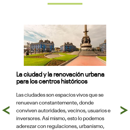
La ciudad y la renovación urbana
para los centros históricos
l
R
pa
Las ciudades son espacios vivos que se
El
renuevan constantemente, donde
ag
conviven autoridades, vecinos, usuarios e
Previous
Next
de
inversores. Así mismo, esto lo podemos
re
aderezar con regulaciones, urbanismo,