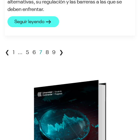
alternativas, su regulación y las barreras a las que se
deben enfrentar.
arrow_right_alt
Seguir leyendo
❮
1
...
5
6
7
8
9
❯