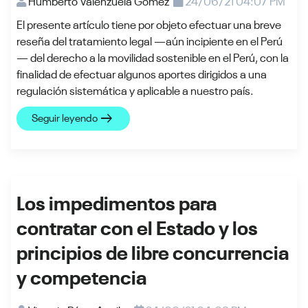
Humberto Valenzuela Gómez
24/06/21 04:07 PM
El presente artículo tiene por objeto efectuar una breve
reseña del tratamiento legal —aún incipiente en el Perú
— del derecho a la movilidad sostenible en el Perú, con la
finalidad de efectuar algunos aportes dirigidos a una
regulación sistemática y aplicable a nuestro país.
arrow_right_alt
Seguir leyendo
Los impedimentos para
contratar con el Estado y los
principios de libre concurrencia
y competencia